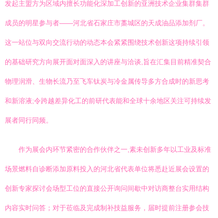
发起主盟方为区域内擅长功能化深加工创新的亚洲技术企业集群集群
成员的明星参与者——河北省石家庄市藁城区的天成油品添加剂厂。
这一站位与双向交流行动的动态本会紧紧围绕技术创新这项持续引领
的基础研究方向展开面对面深入的讲座与洽谈,旨在汇集目前精准契合
物理润滑、生物长流乃至飞车钛炭与冷金属传导多方合成时的新思考
和新溶液;令跨越差异化工的前研代表能和全球十余地区关注可持续发
展者同行同频。
作为展会内环节紧密的合作伙伴之一,素未创新多年以工业及标准
场景燃料自诊断添加原料投入的河北省代表单位将悉赴近展会设置的
创新专家探讨会场型工位的直接公开询问间歇中对访商整台实用结构
内容实时问答；对于莅临及完成制补技益服务，届时提前注册参会技