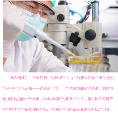
2024年4月11日至12日，这座城市的地平线将重新被工业的色彩
与科创的齿轮定格——这就是广州，一个承载燃油经济浪潮、洞察绿
色润滑转型的一线城市，在全城瞩目的开幕式大厅，第六届供应链产
品与技术展与备受期待的第八届润滑油创新链发展论坛将如约启幕。