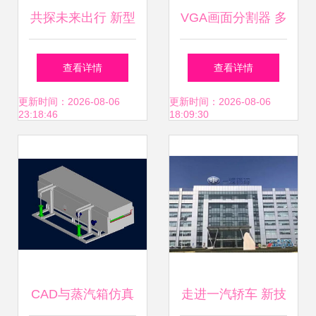
共探未来出行 新型
VGA画面分割器 多
轨道交通技术交流
屏时代的技术革新
查看详情
查看详情
研讨会在长沙成功
与应用实践——北
更新时间：2026-08-06
更新时间：2026-08-06
23:18:46
18:09:30
举办
京盘古技术公司技
术交流实录
CAD与蒸汽箱仿真
走进一汽轿车 新技