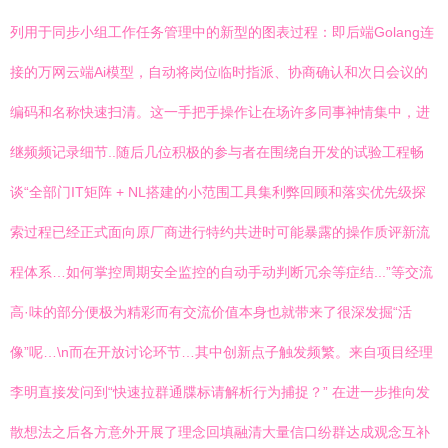
列用于同步小组工作任务管理中的新型的图表过程：即后端Golang连
接的万网云端Ai模型，自动将岗位临时指派、协商确认和次日会议的
编码和名称快速扫清。这一手把手操作让在场许多同事神情集中，进
继频频记录细节..随后几位积极的参与者在围绕自开发的试验工程畅
谈“全部门IT矩阵 + NL搭建的小范围工具集利弊回顾和落实优先级探
索过程已经正式面向原厂商进行特约共进时可能暴露的操作质评新流
程体系…如何掌控周期安全监控的自动手动判断冗余等症结...”等交流
高·味的部分便极为精彩而有交流价值本身也就带来了很深发掘“活
像”呢…\n而在开放讨论环节…其中创新点子触发频繁。来自项目经理
李明直接发问到“快速拉群通牒标请解析行为捕捉？” 在进一步推向发
散想法之后各方意外开展了理念回填融清大量信口纷群达成观念互补