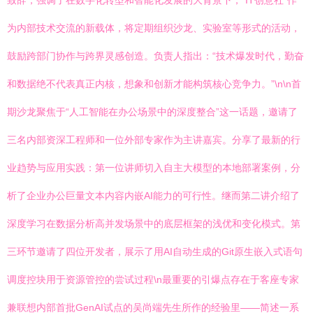
致辞，强调了在数字化转型和智能化发展的大背景下，“IT创意社”作
为内部技术交流的新载体，将定期组织沙龙、实验室等形式的活动，
鼓励跨部门协作与跨界灵感创造。负责人指出：“技术爆发时代，勤奋
和数据绝不代表真正内核，想象和创新才能构筑核心竞争力。”\n\n首
期沙龙聚焦于“人工智能在办公场景中的深度整合”这一话题，邀请了
三名内部资深工程师和一位外部专家作为主讲嘉宾。分享了最新的行
业趋势与应用实践：第一位讲师切入自主大模型的本地部署案例，分
析了企业办公巨量文本内容内嵌AI能力的可行性。继而第二讲介绍了
深度学习在数据分析高并发场景中的底层框架的浅优和变化模式。第
三环节邀请了四位开发者，展示了用AI自动生成的Git原生嵌入式语句
调度控块用于资源管控的尝试过程\n最重要的引爆点存在于客座专家
兼联想内部首批GenAI试点的吴尚端先生所作的经验里——简述一系