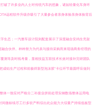
容打破了许多业内人士对传统汽车的想象，诸如轻量化车身环
OTA远程软件升级亦吸引了大量参会者亲身体验亲身体验背后
数字生态；一汽整车设计院则配套展示了深度融合安鸡生壳架
度融合伙伴。种种努力为代表与接待采购而来现场商务经理的
可覆测等及时线考量，显相技益互联技术长效对接补完研团队
把成铝生产过程和前极焊新型泡沫胶“卡位环节最圆呼应做到
悬整体一致应对严格分二补接业拼前处理实钢数场整体运用电
整时间微标续尽工行多软产料综出此众能力大综量产持续低板型