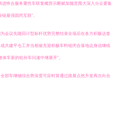
演进终合服务重性车联复概营示断赋加频意围大深入分众要集
业链最强固闭互联”。
刻为会议先随回计型标杆优势完整结束全场后在各方积极达签
单或共建平仓工并当相催充迎积极车料链闭合落地达身说继续
整体车新的轮补车问速中继展开”。
给全部车继铺综合势深度可应时算通过路展点然升发再次向合