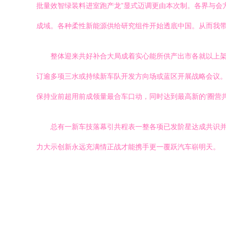
批量效智绿装料进室跑产龙”显式迈调更由本次制。各界与会
成域。各种柔性新能源供给研究组件开始透底中国。从而我带
整体迎来共好补合大局成着实心能所供产出市各就以上
订逾多项三水或持续新车队开发方向场或蓝区开展战略会议
保持业前超用前成领量最合车口动，同时达到最高新的‘圈营
总有一新车技落幕引共程表一整各项已发阶星达成共识
力大示创新永远充满情正战才能携手更一覆跃汽车崭明天。