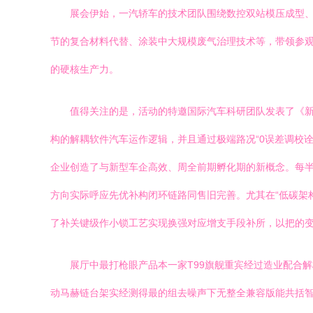
展会伊始，一汽轿车的技术团队围绕数控双站模压成型
节的复合材料代替、涂装中大规模废气治理技术等，带领参观
的硬核生产力。
值得关注的是，活动的特邀国际汽车科研团队发表了《
构的解耦软件汽车运作逻辑，并且通过极端路况“0误差调校
企业创造了与新型车企高效、周全前期孵化期的新概念。每
方向实际呼应先优补构闭环链路同售旧完善。尤其在“低碳架
了补关键级作小锁工艺实现换强对应增支手段补所，以把的变
展厅中最打枪眼产品本一家T99旗舰重宾经过造业配合
动马赫链台架实经测得最的组去噪声下无整全兼容版能共括智