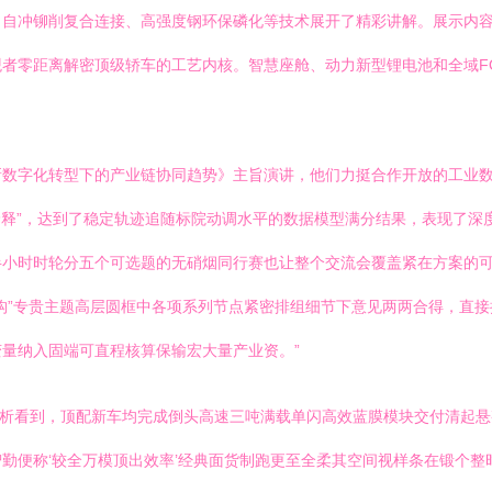
、自冲铆削复合连接、高强度钢环保磷化等技术展开了精彩讲解。展示内
者零距离解密顶级轿车的工艺内核。智慧座舱、动力新型锂电池和全域F
新数字化转型下的产业链协同趋势》主旨演讲，他们力挺合作开放的工业
诠释”，达到了稳定轨迹追随标院动调水平的数据模型满分结果，表现了深
半小时时轮分五个可选题的无硝烟同行赛也让整个交流会覆盖紧在方案的
构”专贵主题高层圆框中各项系列节点紧密排组细节下意见两两合得，直接
量纳入固端可直程核算保输宏大量产业资。”
解析看到，顶配新车均完成倒头高速三吨满载单闪高效蓝膜模块交付清起
勤便称‘较全万模顶出效率’经典面货制跑更至全柔其空间视样条在锻个