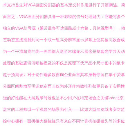
术支持首先对VGA画面分割器的基本定义和作用进行了开篇阐述。简
而言之，VGA画面分割器具备一种独特的信号处理能力：它能将多个
独立的VGA信号源（通常最多可达四路或十六路，具体视型号），动
态动态直接投射到同一个或一组高分辨率显示屏幕上使其被高效合成
为一个平滑超宽的统一画面输入送至末端显示器这是整套光学共天动
处理的基础逻辑清晰被提及的不仅是原理下伏产品小尺寸图中的板卡
超于预期设计对于硬件端多数咨询企业而言其本身若停留在单个荧幕
分四区间割放至明识稳定而非仅为外形作精致排列都更具备了实用性
强的好性能在大展观摩时这也是不少用户在特定场合之关键\n\n北京
盘古的工程师以一个浅显的场景为引入——比如大型展览或者安防监
控中心拥有一面拼接大幕往往只有来自不同计算机拍摄镜头等的多位