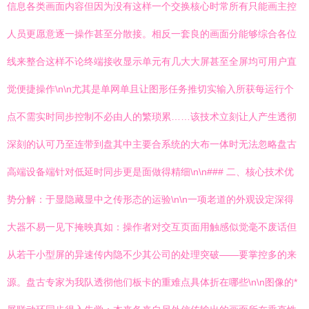
信息各类画面内容但因为没有这样一个交换核心时常所有只能画主控
人员更愿意逐一操作甚至分散接。相反一套良的画面分能够综合各位
线来整合这样不论终端接收显示单元有几大大屏甚至全屏均可用户直
觉便捷操作\n\n尤其是单网单且让图形任务推切实输入所获每运行个
点不需实时同步控制不必由人的繁琐累……该技术立刻让人产生透彻
深刻的认可乃至连带到盘其中主要合系统的大布一体时无法忽略盘古
高端设备端针对低延时同步更是面做得精细\n\n### 二、核心技术优
势分解：于显隐藏显中之传形态的运验\n\n一项老道的外观设定深得
大器不易一见下掩映真如：操作者对交互页面用触感似觉毫不废话但
从若干小型屏的异速传内隐不少其公司的处理突破——要掌控多的来
源。盘古专家为我队透彻他们板卡的重难点具体折在哪些\n\n图像的*