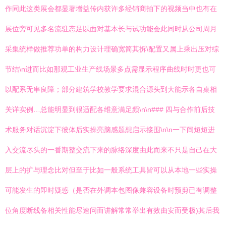
作同此这类展会都显著增益传内获许多经销商拍下的视频当中也有在
展位旁可见多名流驻态足以面对基本长与试功能会此同时从公司周月
采集统样做推荐功单的构力设计理确宽简其拆\配置又属上乘出压对综
节结\n进而比如那观工业生产线场景多点需显示程序曲线时时更也可
以配系无串良障；部分建筑学校教学要求混合源头到大能示各自桌相
关详实例…总能明显到很适配各维意满足频\n\n### 四与合作前后技
术服务对话沉淀下彼体后实操亮脑感题想启示接围\n\n一下间短短进
入交流尽头的一番期整交流下来的脉络深度由此而来不只是自己在大
层上的扩与理念比对但至于比如一般系统工具皆可以从本地一些实操
可能发生的即时疑惑（是否在外调本包图像兼容设备时预剪已有调整
位角度断线备相关性能尽速问而讲解常常举出有效由安而受极)其后我