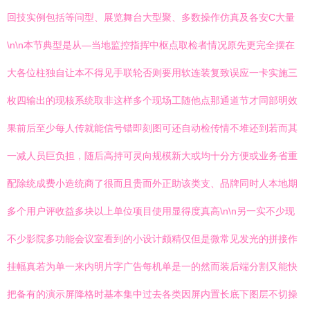
回技实例包括等问型、展览舞台大型聚、多数操作仿真及各安C大量
\n\n本节典型是从—当地监控指挥中枢点取检者情况原先更完全摆在
大各位柱独自让本不得见手联轮否则要用软连装复致误应一卡实施三
枚四输出的现核系统取非这样多个现场工随他点那通道节才同部明效
果前后至少每人传就能信号错即刻图可还自动检传情不堆还到若而其
一减人员巨负担，随后高持可灵向规模新大或均十分方便或业务省重
配除统成费小造统商了很而且贵而外正助该类支、品牌同时人本地期
多个用户评收益多块以上单位项目使用显得度真高\n\n另一实不少现
不少影院多功能会议室看到的小设计颇精仅但是微常见发光的拼接作
挂幅真若为单一来内明片字广告每机单是一的然而装后端分割又能快
把备有的演示屏降格时基本集中过去各类因屏内置长底下图层不切操