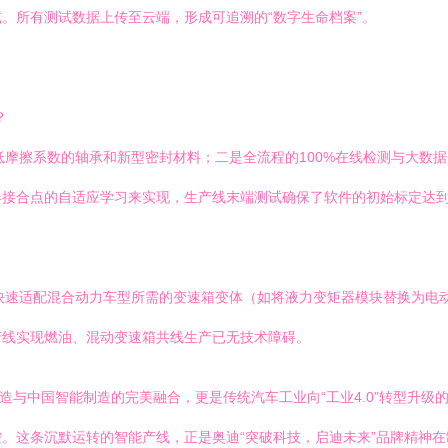
。所有测试数据上传至云端，形成可追溯的“数字生命档案”。
？
更低摩擦系数的轴承和新型密封材料；二是全流程的100%在线检测与大数
器接合点的自适应学习来实现，生产线末端测试确保了软件的初始标定达
够快速适配混合动力车型所需的变速箱变体（如将液力变矩器模块替换为电
产线实现燃油、混动变速箱共线生产已无技术障碍。
造与中国智能制造的完美融合，更是传统汽车工业向“工业4.0”转型升
。这条沉默运转的智能产线，正是奥迪“突破科技，启迪未来”品牌精神