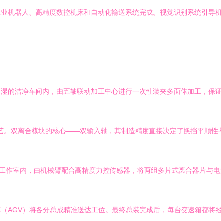
工业机器人、高精度数控机床和自动化输送系统完成。视觉识别系统引导
恒湿的洁净车间内，由五轴联动加工中心进行一次性装夹多面体加工，保
进工艺。双离合模块的核心——双输入轴，其制造精度直接决定了换挡平顺
净工作室内，由机械臂配合高精度力控传感器，将两组多片式离合器片与
（AGV）将各分总成精准送达工位。最终总装完成后，每台变速箱都将经