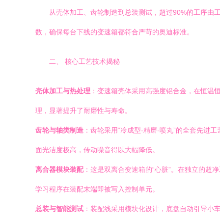
从壳体加工、齿轮制造到总装测试，超过90%的工序由
数，确保每台下线的变速箱都符合严苛的奥迪标准。
二、 核心工艺技术揭秘
壳体加工与热处理
：变速箱壳体采用高强度铝合金，在恒温
理，显著提升了耐磨性与寿命。
齿轮与轴类制造
：齿轮采用“冷成型-精磨-喷丸”的全套先
面光洁度极高，传动噪音得以大幅降低。
离合器模块装配
：这是双离合变速箱的“心脏”。在独立的超
学习程序在装配末端即被写入控制单元。
总装与智能测试
：装配线采用模块化设计，底盘自动引导小车